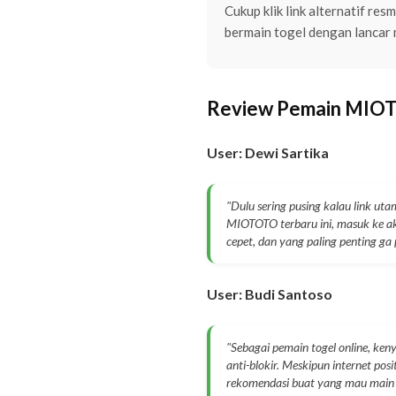
Cukup klik link alternatif r
bermain togel dengan lancar 
Review Pemain MIO
User: Dewi Sartika
"Dulu sering pusing kalau link ut
MIOTOTO terbaru ini, masuk ke ak
cepet, dan yang paling penting ga 
User: Budi Santoso
"Sebagai pemain togel online, ken
anti-blokir. Meskipun internet posi
rekomendasi buat yang mau main 