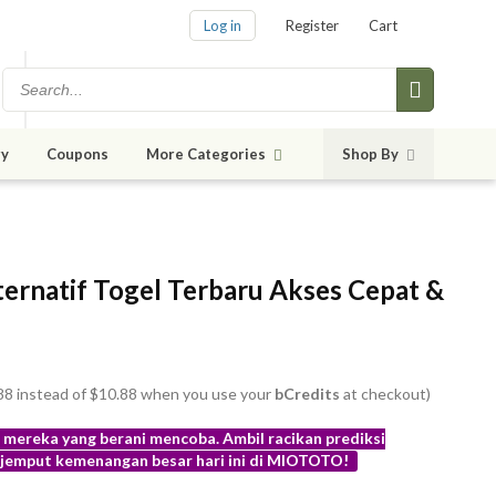
Log in
Register
Cart
ry
Coupons
More Categories
Shop By
ernatif Togel Terbaru Akses Cepat &
7.88 instead of $10.88 when you use your
bCredits
at checkout)
mereka yang berani mencoba. Ambil racikan prediksi
n jemput kemenangan besar hari ini di MIOTOTO!