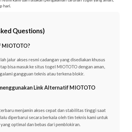
p hari.
sked Questions)
atif MIOTOTO?
ah jalur akses resmi cadangan yang disediakan khusus
etap bisa masuk ke situs togel MIOTOTO dengan aman,
galami gangguan teknis atau terkena blokir.
 menggunakan Link Alternatif MIOTOTO
erbaru menjamin akses cepat dan stabilitas tinggi saat
lalu diperbarui secara berkala oleh tim teknis kami untuk
yang optimal dan bebas dari pemblokiran.