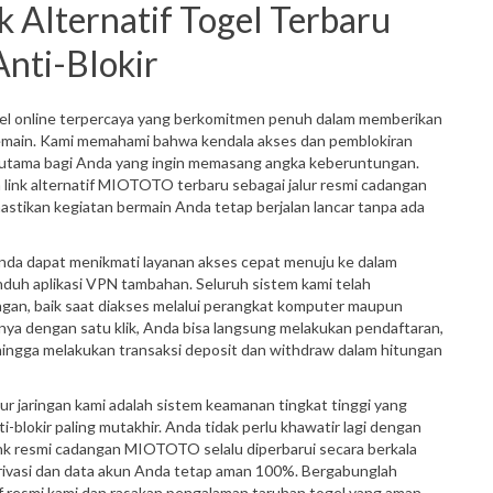
 Alternatif Togel Terbaru
Anti-Blokir
gel online terpercaya yang berkomitmen penuh dalam memberikan
emain. Kami memahami bahwa kendala akses dan pemblokiran
n utama bagi Anda yang ingin memasang angka keberuntungan.
 link alternatif MIOTOTO terbaru sebagai jalur resmi cadangan
stikan kegiatan bermain Anda tetap berjalan lancar tanpa ada
i, Anda dapat menikmati layanan akses cepat menuju ke dalam
duh aplikasi VPN tambahan. Seluruh sistem kami telah
ingan, baik saat diakses melalui perangkat komputer maupun
nya dengan satu klik, Anda bisa langsung melakukan pendaftaran,
, hingga melakukan transaksi deposit dan withdraw dalam hitungan
ur jaringan kami adalah sistem keamanan tingkat tinggi yang
i-blokir paling mutakhir. Anda tidak perlu khawatir lagi dengan
link resmi cadangan MIOTOTO selalu diperbarui secara berkala
privasi dan data akun Anda tetap aman 100%. Bergabunglah
tif resmi kami dan rasakan pengalaman taruhan togel yang aman,