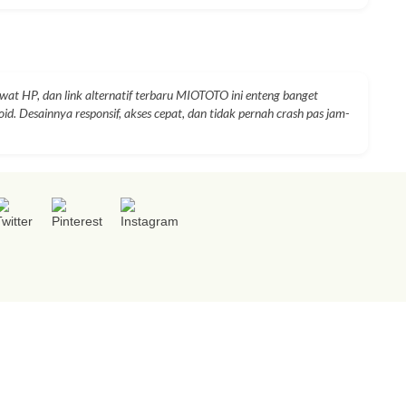
ewat HP, dan link alternatif terbaru MIOTOTO ini enteng banget
id. Desainnya responsif, akses cepat, dan tidak pernah crash pas jam-
SSL
Secure
Connection